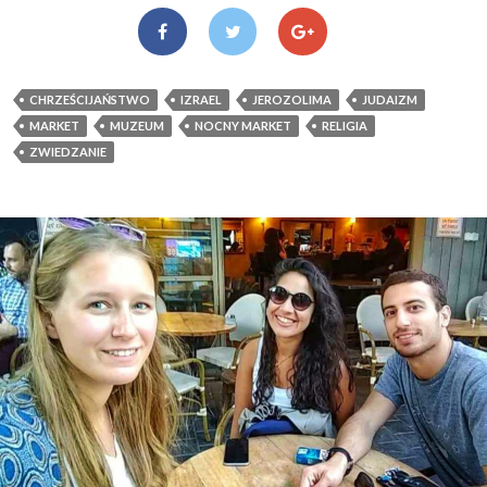
CHRZEŚCIJAŃSTWO
IZRAEL
JEROZOLIMA
JUDAIZM
MARKET
MUZEUM
NOCNY MARKET
RELIGIA
ZWIEDZANIE