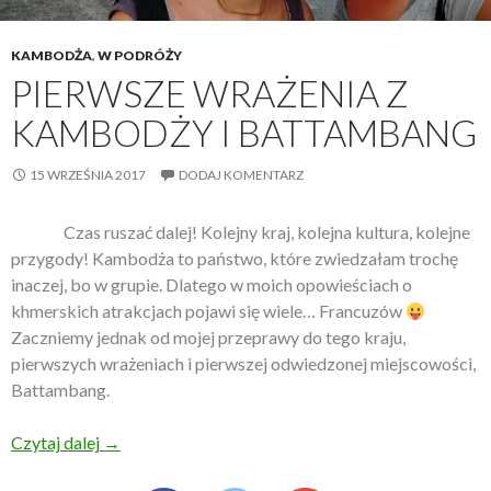
KAMBODŻA
,
W PODRÓŻY
PIERWSZE WRAŻENIA Z
KAMBODŻY I BATTAMBANG
15 WRZEŚNIA 2017
DODAJ KOMENTARZ
Czas ruszać dalej! Kolejny kraj, kolejna kultura, kolejne
przygody! Kambodża to państwo, które zwiedzałam trochę
inaczej, bo w grupie. Dlatego w moich opowieściach o
khmerskich atrakcjach pojawi się wiele… Francuzów
Zaczniemy jednak od mojej przeprawy do tego kraju,
pierwszych wrażeniach i pierwszej odwiedzonej miejscowości,
Battambang.
Czytaj dalej
Pierwsze wrażenia z Kambodży i Battambang
→