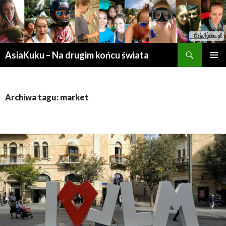
Szukaj
AsiaKuku – Na drugim końcu świata
PRZESKOCZ
MENU
DO
GŁÓWN
TREŚCI
Archiwa tagu: market