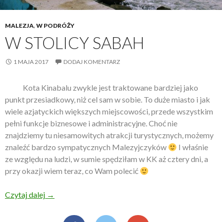
MALEZJA
,
W PODRÓŻY
W STOLICY SABAH
1 MAJA 2017
DODAJ KOMENTARZ
Kota Kinabalu zwykle jest traktowane bardziej jako
punkt przesiadkowy, niż cel sam w sobie. To duże miasto i jak
wiele azjatyckich większych miejscowości, przede wszystkim
pełni funkcje biznesowe i administracyjne. Choć nie
znajdziemy tu niesamowitych atrakcji turystycznych, możemy
znaleźć bardzo sympatycznych Malezyjczyków
I właśnie
ze względu na ludzi, w sumie spędziłam w KK aż cztery dni, a
przy okazji wiem teraz, co Wam polecić
Czytaj dalej
W stolicy Sabah
→