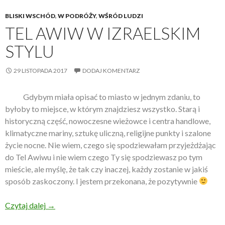
BLISKI WSCHÓD
,
W PODRÓŻY
,
WŚRÓD LUDZI
TEL AWIW W IZRAELSKIM
STYLU
29 LISTOPADA 2017
DODAJ KOMENTARZ
Gdybym miała opisać to miasto w jednym zdaniu, to
byłoby to miejsce, w którym znajdziesz wszystko. Starą i
historyczną część, nowoczesne wieżowce i centra handlowe,
klimatyczne mariny, sztukę uliczną, religijne punkty i szalone
życie nocne. Nie wiem, czego się spodziewałam przyjeżdżając
do Tel Awiwu i nie wiem czego Ty się spodziewasz po tym
mieście, ale myślę, że tak czy inaczej, każdy zostanie w jakiś
sposób zaskoczony. I jestem przekonana, że pozytywnie
Czytaj dalej
Tel Awiw w izraelskim stylu
→