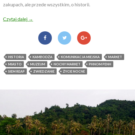
zakupach, ale przede wszystkim, o historii.
Czytaj dalej
Metropolie Kambodży – Phnom Penh i Siem Reap
→
HISTORIA
KAMBODŻA
KOMUNIKACJA MIEJSKA
MARKET
MIASTO
MUZEUM
NOCNY MARKET
PHNOM PENH
SIEM REAP
ZWIEDZANIE
ŻYCIE NOCNE