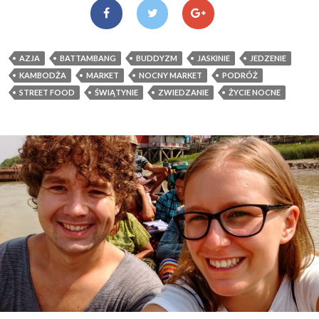
AZJA
BATTAMBANG
BUDDYZM
JASKINIE
JEDZENIE
KAMBODŻA
MARKET
NOCNY MARKET
PODRÓŻ
STREET FOOD
ŚWIĄTYNIE
ZWIEDZANIE
ŻYCIE NOCNE