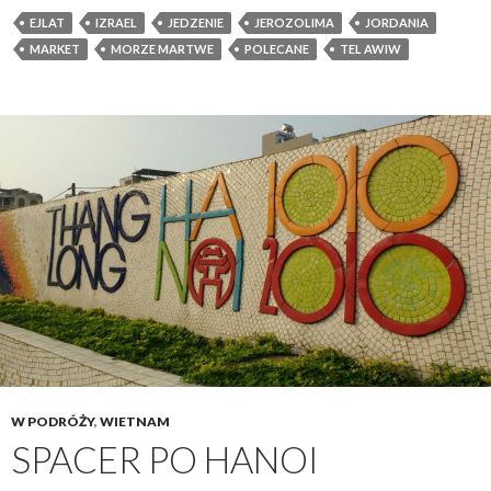
EJLAT
IZRAEL
JEDZENIE
JEROZOLIMA
JORDANIA
MARKET
MORZE MARTWE
POLECANE
TEL AWIW
W PODRÓŻY
,
WIETNAM
SPACER PO HANOI