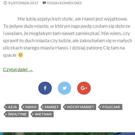
9 LISTOPADA 2017
DODAJ KOMENTARZ
Nie lubię azjatyckich stolic, ale Hanoi jest wyjątkowe.
To jedyne duże miasto, w którym naprawdę czułam się dobrze
i uważam, że mogłabym tam nawet zamieszkać. Nie wiem, czy
sprawił to duch miasta czy ludzie, ale zakochałam się w małych
uliczkach starego miasta Hanoi. I dzisiaj zabiorę Cię tam na
spacer
Czytaj dalej
Spacer po Hanoi
→
AZJA
HANOI
MARKET
NOCNY MARKET
POLECANE
ŚWIĄTYNIE
WIETNAM