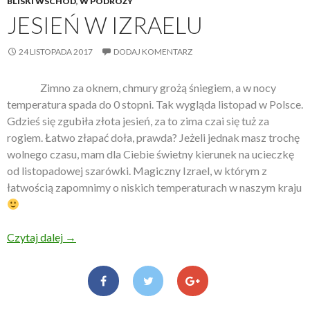
BLISKI WSCHÓD
,
W PODRÓŻY
JESIEŃ W IZRAELU
24 LISTOPADA 2017
DODAJ KOMENTARZ
Zimno za oknem, chmury grożą śniegiem, a w nocy
temperatura spada do 0 stopni. Tak wygląda listopad w Polsce.
Gdzieś się zgubiła złota jesień, za to zima czai się tuż za
rogiem. Łatwo złapać doła, prawda? Jeżeli jednak masz trochę
wolnego czasu, mam dla Ciebie świetny kierunek na ucieczkę
od listopadowej szarówki. Magiczny Izrael, w którym z
łatwością zapomnimy o niskich temperaturach w naszym kraju
Czytaj dalej
Jesień w Izraelu
→