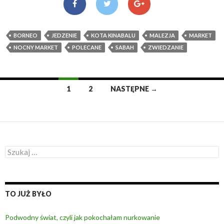
BORNEO
JEDZENIE
KOTA KINABALU
MALEZJA
MARKET
NOCNY MARKET
POLECANE
SABAH
ZWIEDZANIE
1
2
NASTĘPNE →
Nawigacja
po
wpisach
S
z
u
k
a
TO JUŻ BYŁO
j
:
Podwodny świat, czyli jak pokochałam nurkowanie