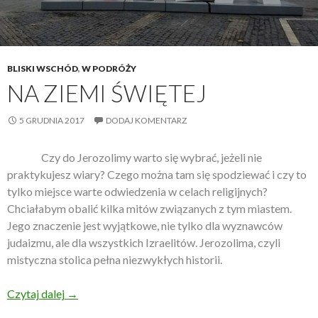
BLISKI WSCHÓD
,
W PODRÓŻY
NA ZIEMI ŚWIĘTEJ
5 GRUDNIA 2017
DODAJ KOMENTARZ
Czy do Jerozolimy warto się wybrać, jeżeli nie
praktykujesz wiary? Czego można tam się spodziewać i czy to
tylko miejsce warte odwiedzenia w celach religijnych?
Chciałabym obalić kilka mitów związanych z tym miastem.
Jego znaczenie jest wyjątkowe, nie tylko dla wyznawców
judaizmu, ale dla wszystkich Izraelitów. Jerozolima, czyli
mistyczna stolica pełna niezwykłych historii.
Czytaj dalej
Na Ziemi Świętej
→