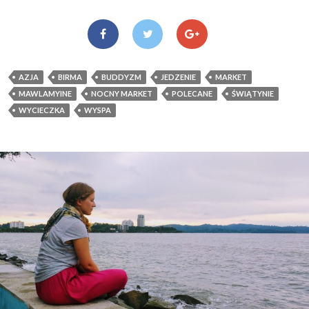
AZJA
BIRMA
BUDDYZM
JEDZENIE
MARKET
MAWLAMYINE
NOCNY MARKET
POLECANE
ŚWIĄTYNIE
WYCIECZKA
WYSPA