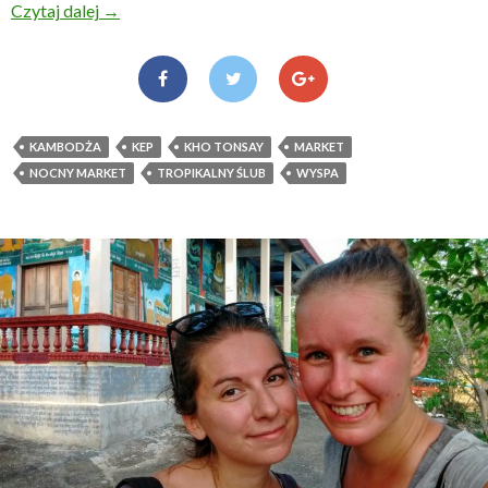
Czytaj dalej
Kho Tonsay i Kep, czyli wybrzeże Kambodży
→
KAMBODŻA
KEP
KHO TONSAY
MARKET
NOCNY MARKET
TROPIKALNY ŚLUB
WYSPA