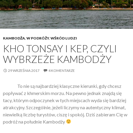
KAMBODŻA
,
W PODRÓŻY
,
WŚRÓD LUDZI
KHO TONSAY I KEP, CZYLI
WYBRZEŻE KAMBODŻY
29 WRZEŚNIA 2017
4 KOMENTARZE
To nie są najbardziej klasyczne kierunki, gdy chcesz
popływać z khmerskim morzu. Na pewno jednak znajdą się
tacy, którym odpoczynek w tych miejscach wyda się bardziej
atrakcyjny. Szczególnie, jeżeli liczymy na autentyczny klimat,
niewielką liczbę turystów, ciszę i spokój. Dziś zabieram Cię w
podróż na południe Kambodży