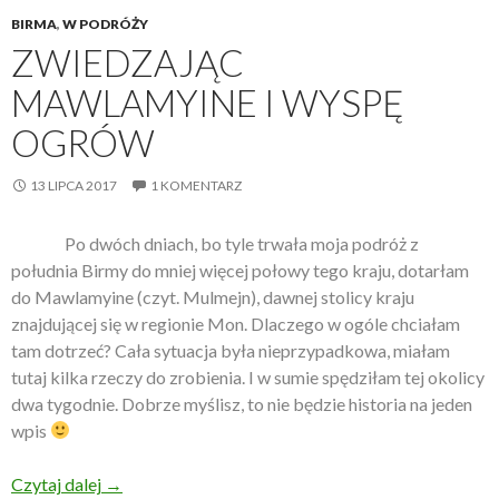
BIRMA
,
W PODRÓŻY
ZWIEDZAJĄC
MAWLAMYINE I WYSPĘ
OGRÓW
13 LIPCA 2017
1 KOMENTARZ
Po dwóch dniach, bo tyle trwała moja podróż z
południa Birmy do mniej więcej połowy tego kraju, dotarłam
do Mawlamyine (czyt. Mulmejn), dawnej stolicy kraju
znajdującej się w regionie Mon. Dlaczego w ogóle chciałam
tam dotrzeć? Cała sytuacja była nieprzypadkowa, miałam
tutaj kilka rzeczy do zrobienia. I w sumie spędziłam tej okolicy
dwa tygodnie. Dobrze myślisz, to nie będzie historia na jeden
wpis
Czytaj dalej
Zwiedzając Mawlamyine i Wyspę Ogrów
→