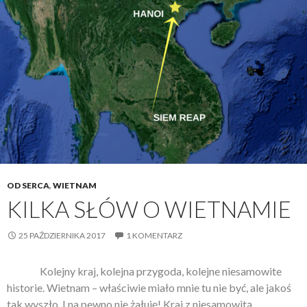
OD SERCA
,
WIETNAM
KILKA SŁÓW O WIETNAMIE
25 PAŹDZIERNIKA 2017
1 KOMENTARZ
Kolejny kraj, kolejna przygoda, kolejne niesamowite
historie. Wietnam – właściwie miało mnie tu nie być, ale jakoś
tak wyszło. I na pewno nie żałuję! Kraj z niesamowitą