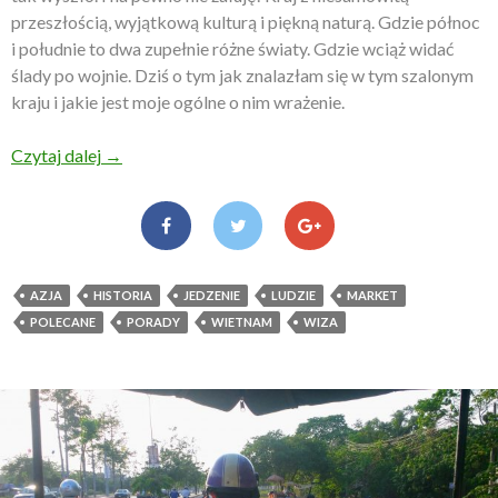
przeszłością, wyjątkową kulturą i piękną naturą. Gdzie północ
i południe to dwa zupełnie różne światy. Gdzie wciąż widać
ślady po wojnie. Dziś o tym jak znalazłam się w tym szalonym
kraju i jakie jest moje ogólne o nim wrażenie.
Czytaj dalej
Kilka słów o Wietnamie
→
AZJA
HISTORIA
JEDZENIE
LUDZIE
MARKET
POLECANE
PORADY
WIETNAM
WIZA