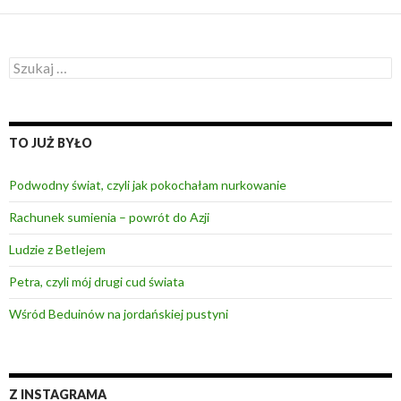
S
z
u
k
a
TO JUŻ BYŁO
j
:
Podwodny świat, czyli jak pokochałam nurkowanie
Rachunek sumienia – powrót do Azji
Ludzie z Betlejem
Petra, czyli mój drugi cud świata
Wśród Beduinów na jordańskiej pustyni
Z INSTAGRAMA