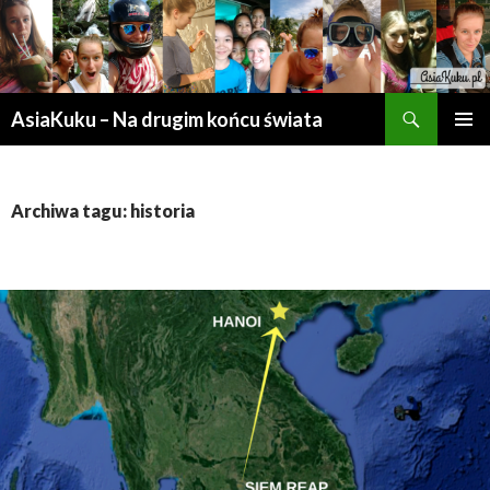
Szukaj
AsiaKuku – Na drugim końcu świata
PRZESKOCZ
MENU
DO
GŁÓWN
TREŚCI
Archiwa tagu: historia