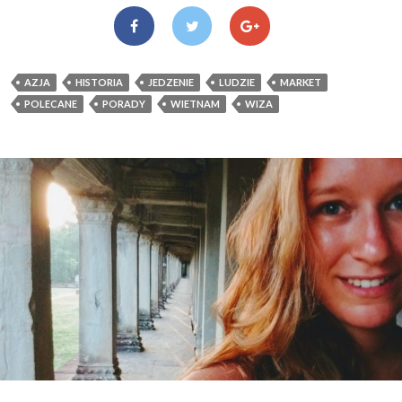
AZJA
HISTORIA
JEDZENIE
LUDZIE
MARKET
POLECANE
PORADY
WIETNAM
WIZA