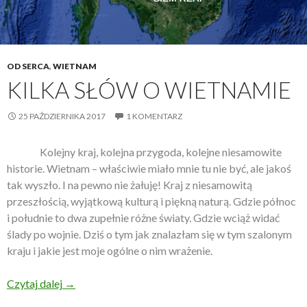
OD SERCA
,
WIETNAM
KILKA SŁÓW O WIETNAMIE
25 PAŹDZIERNIKA 2017
1 KOMENTARZ
Kolejny kraj, kolejna przygoda, kolejne niesamowite
historie. Wietnam – właściwie miało mnie tu nie być, ale jakoś
tak wyszło. I na pewno nie żałuję! Kraj z niesamowitą
przeszłością, wyjątkową kulturą i piękną naturą. Gdzie północ
i południe to dwa zupełnie różne światy. Gdzie wciąż widać
ślady po wojnie. Dziś o tym jak znalazłam się w tym szalonym
kraju i jakie jest moje ogólne o nim wrażenie.
Czytaj dalej
Kilka słów o Wietnamie
→