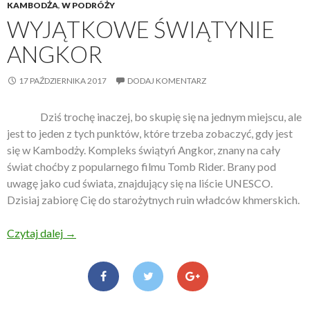
KAMBODŻA
,
W PODRÓŻY
WYJĄTKOWE ŚWIĄTYNIE
ANGKOR
17 PAŹDZIERNIKA 2017
DODAJ KOMENTARZ
Dziś trochę inaczej, bo skupię się na jednym miejscu, ale
jest to jeden z tych punktów, które trzeba zobaczyć, gdy jest
się w Kambodży. Kompleks świątyń Angkor, znany na cały
świat choćby z popularnego filmu Tomb Rider. Brany pod
uwagę jako cud świata, znajdujący się na liście UNESCO.
Dzisiaj zabiorę Cię do starożytnych ruin władców khmerskich.
Czytaj dalej
Wyjątkowe świątynie Angkor
→