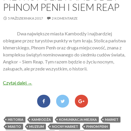
PHNOM PENH I SIEM REAP
5 PAŹDZIERNIKA 2017
2 KOMENTARZE
Dwa największe miasta Kambodży i najbardziej
oblegane przez turystów punkty w tym kraju. Stolica państwa
khmerskiego, Phnom Penh oraz druga miejscowość, znana z
kompleksu świątyń nominowanego do siedmiu cudów świata,
Angkor – Siem Reap. Tym razem będzie o życiu nocnym,
zakupach, ale przede wszystkim, o historii.
Czytaj dalej
Metropolie Kambodży – Phnom Penh i Siem Reap
→
HISTORIA
KAMBODŻA
KOMUNIKACJA MIEJSKA
MARKET
MIASTO
MUZEUM
NOCNY MARKET
PHNOM PENH