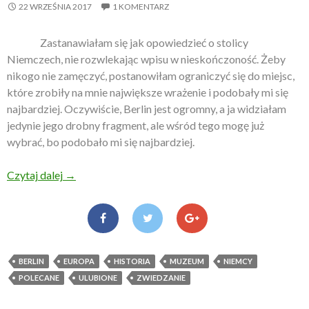
22 WRZEŚNIA 2017
1 KOMENTARZ
Zastanawiałam się jak opowiedzieć o stolicy
Niemczech, nie rozwlekając wpisu w nieskończoność. Żeby
nikogo nie zamęczyć, postanowiłam ograniczyć się do miejsc,
które zrobiły na mnie największe wrażenie i podobały mi się
najbardziej. Oczywiście, Berlin jest ogromny, a ja widziałam
jedynie jego drobny fragment, ale wśród tego mogę już
wybrać, bo podobało mi się najbardziej.
Czytaj dalej
Trzeba to zobaczyć – weekend w Berlinie
→
BERLIN
EUROPA
HISTORIA
MUZEUM
NIEMCY
POLECANE
ULUBIONE
ZWIEDZANIE