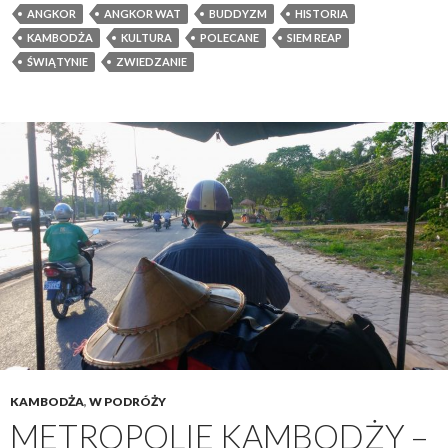
ANGKOR
ANGKOR WAT
BUDDYZM
HISTORIA
KAMBODŻA
KULTURA
POLECANE
SIEM REAP
ŚWIĄTYNIE
ZWIEDZANIE
KAMBODŻA
,
W PODRÓŻY
METROPOLIE KAMBODŻY –