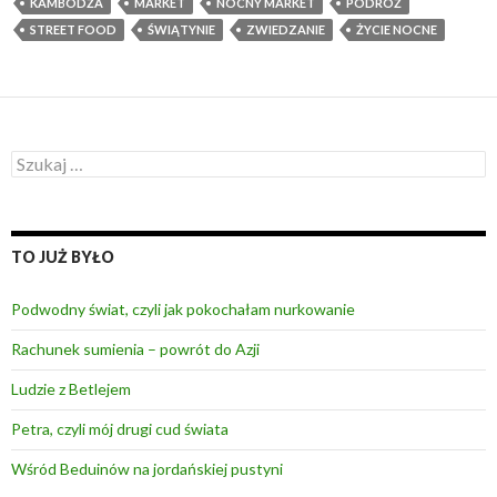
KAMBODŻA
MARKET
NOCNY MARKET
PODRÓŻ
STREET FOOD
ŚWIĄTYNIE
ZWIEDZANIE
ŻYCIE NOCNE
S
z
u
k
a
TO JUŻ BYŁO
j
:
Podwodny świat, czyli jak pokochałam nurkowanie
Rachunek sumienia – powrót do Azji
Ludzie z Betlejem
Petra, czyli mój drugi cud świata
Wśród Beduinów na jordańskiej pustyni