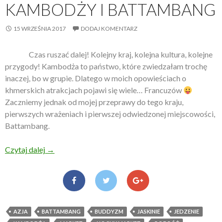
KAMBODŻY I BATTAMBANG
15 WRZEŚNIA 2017
DODAJ KOMENTARZ
Czas ruszać dalej! Kolejny kraj, kolejna kultura, kolejne
przygody! Kambodża to państwo, które zwiedzałam trochę
inaczej, bo w grupie. Dlatego w moich opowieściach o
khmerskich atrakcjach pojawi się wiele… Francuzów
Zaczniemy jednak od mojej przeprawy do tego kraju,
pierwszych wrażeniach i pierwszej odwiedzonej miejscowości,
Battambang.
Czytaj dalej
Pierwsze wrażenia z Kambodży i Battambang
→
AZJA
BATTAMBANG
BUDDYZM
JASKINIE
JEDZENIE