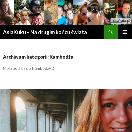
Szukaj
AsiaKuku – Na drugim końcu świata
PRZESKOCZ
MENU
DO
GŁÓWN
TREŚCI
Archiwum kategorii: Kambodża
Moja podróż po Kambodży :)