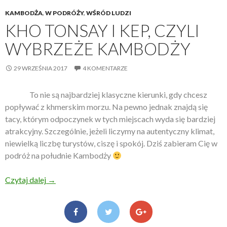
KAMBODŻA
,
W PODRÓŻY
,
WŚRÓD LUDZI
KHO TONSAY I KEP, CZYLI
WYBRZEŻE KAMBODŻY
29 WRZEŚNIA 2017
4 KOMENTARZE
To nie są najbardziej klasyczne kierunki, gdy chcesz
popływać z khmerskim morzu. Na pewno jednak znajdą się
tacy, którym odpoczynek w tych miejscach wyda się bardziej
atrakcyjny. Szczególnie, jeżeli liczymy na autentyczny klimat,
niewielką liczbę turystów, ciszę i spokój. Dziś zabieram Cię w
podróż na południe Kambodży
Czytaj dalej
Kho Tonsay i Kep, czyli wybrzeże Kambodży
→