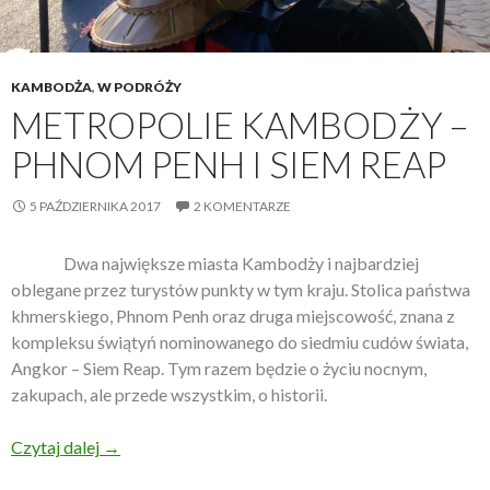
KAMBODŻA
,
W PODRÓŻY
METROPOLIE KAMBODŻY –
PHNOM PENH I SIEM REAP
5 PAŹDZIERNIKA 2017
2 KOMENTARZE
Dwa największe miasta Kambodży i najbardziej
oblegane przez turystów punkty w tym kraju. Stolica państwa
khmerskiego, Phnom Penh oraz druga miejscowość, znana z
kompleksu świątyń nominowanego do siedmiu cudów świata,
Angkor – Siem Reap. Tym razem będzie o życiu nocnym,
zakupach, ale przede wszystkim, o historii.
Czytaj dalej
Metropolie Kambodży – Phnom Penh i Siem Reap
→