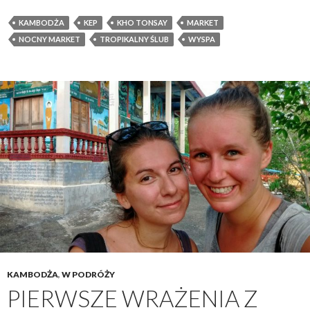
KAMBODŻA
KEP
KHO TONSAY
MARKET
NOCNY MARKET
TROPIKALNY ŚLUB
WYSPA
KAMBODŻA
,
W PODRÓŻY
PIERWSZE WRAŻENIA Z