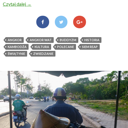
Czytaj dalej
Wyjątkowe świątynie Angkor
→
ANGKOR
ANGKOR WAT
BUDDYZM
HISTORIA
KAMBODŻA
KULTURA
POLECANE
SIEM REAP
ŚWIĄTYNIE
ZWIEDZANIE