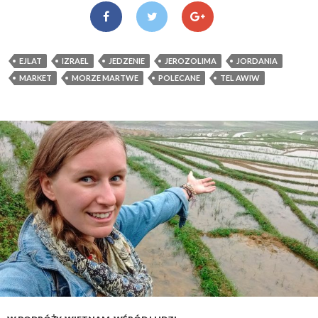
EJLAT
IZRAEL
JEDZENIE
JEROZOLIMA
JORDANIA
MARKET
MORZE MARTWE
POLECANE
TEL AWIW