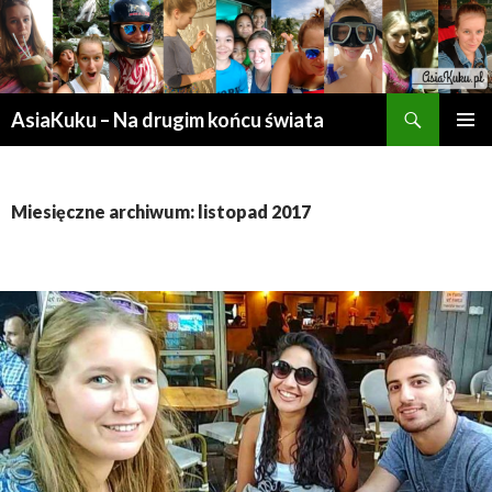
Szukaj
AsiaKuku – Na drugim końcu świata
PRZESKOCZ
MENU
DO
GŁÓWN
TREŚCI
Miesięczne archiwum: listopad 2017