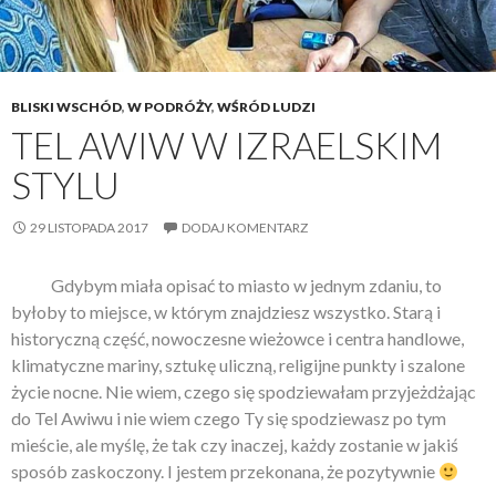
BLISKI WSCHÓD
,
W PODRÓŻY
,
WŚRÓD LUDZI
TEL AWIW W IZRAELSKIM
STYLU
29 LISTOPADA 2017
DODAJ KOMENTARZ
Gdybym miała opisać to miasto w jednym zdaniu, to
byłoby to miejsce, w którym znajdziesz wszystko. Starą i
historyczną część, nowoczesne wieżowce i centra handlowe,
klimatyczne mariny, sztukę uliczną, religijne punkty i szalone
życie nocne. Nie wiem, czego się spodziewałam przyjeżdżając
do Tel Awiwu i nie wiem czego Ty się spodziewasz po tym
mieście, ale myślę, że tak czy inaczej, każdy zostanie w jakiś
sposób zaskoczony. I jestem przekonana, że pozytywnie