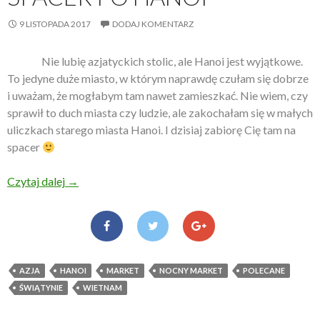
9 LISTOPADA 2017
DODAJ KOMENTARZ
Nie lubię azjatyckich stolic, ale Hanoi jest wyjątkowe.
To jedyne duże miasto, w którym naprawdę czułam się dobrze
i uważam, że mogłabym tam nawet zamieszkać. Nie wiem, czy
sprawił to duch miasta czy ludzie, ale zakochałam się w małych
uliczkach starego miasta Hanoi. I dzisiaj zabiorę Cię tam na
spacer
Czytaj dalej
Spacer po Hanoi
→
AZJA
HANOI
MARKET
NOCNY MARKET
POLECANE
ŚWIĄTYNIE
WIETNAM