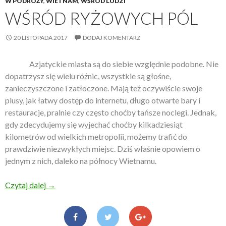
W PODRÓŻY
,
WIETNAM
,
WŚRÓD LUDZI
WŚRÓD RYŻOWYCH PÓL
20 LISTOPADA 2017
DODAJ KOMENTARZ
Azjatyckie miasta są do siebie względnie podobne. Nie
dopatrzysz się wielu różnic, wszystkie są głośne,
zanieczyszczone i zatłoczone. Mają też oczywiście swoje
plusy, jak łatwy dostęp do internetu, długo otwarte bary i
restauracje, pralnie czy często choćby tańsze noclegi. Jednak,
gdy zdecydujemy się wyjechać choćby kilkadziesiąt
kilometrów od wielkich metropolii, możemy trafić do
prawdziwie niezwykłych miejsc. Dziś właśnie opowiem o
jednym z nich, daleko na północy Wietnamu.
Czytaj dalej
Wśród ryżowych pól
→