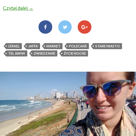
Czytaj dalej
Tel Awiw w izraelskim stylu
→
IZRAEL
JAFFA
MARKET
POLECANE
STARE MIASTO
TEL AWIW
ZWIEDZANIE
ŻYCIE NOCNE