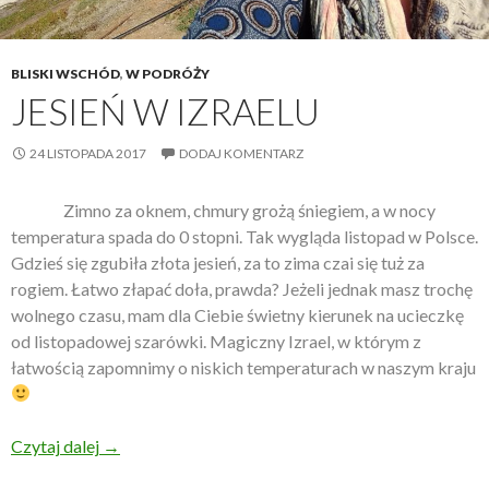
BLISKI WSCHÓD
,
W PODRÓŻY
JESIEŃ W IZRAELU
24 LISTOPADA 2017
DODAJ KOMENTARZ
Zimno za oknem, chmury grożą śniegiem, a w nocy
temperatura spada do 0 stopni. Tak wygląda listopad w Polsce.
Gdzieś się zgubiła złota jesień, za to zima czai się tuż za
rogiem. Łatwo złapać doła, prawda? Jeżeli jednak masz trochę
wolnego czasu, mam dla Ciebie świetny kierunek na ucieczkę
od listopadowej szarówki. Magiczny Izrael, w którym z
łatwością zapomnimy o niskich temperaturach w naszym kraju
Czytaj dalej
Jesień w Izraelu
→