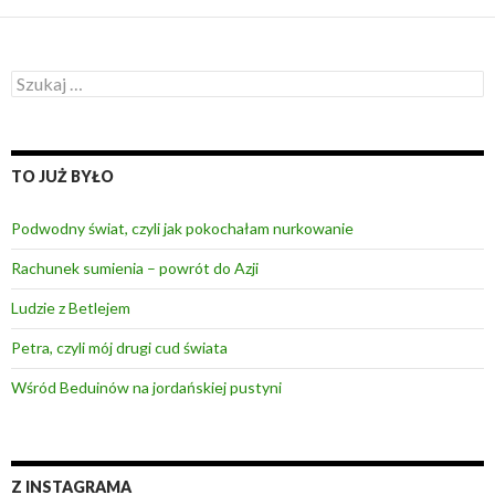
S
z
u
k
a
TO JUŻ BYŁO
j
:
Podwodny świat, czyli jak pokochałam nurkowanie
Rachunek sumienia – powrót do Azji
Ludzie z Betlejem
Petra, czyli mój drugi cud świata
Wśród Beduinów na jordańskiej pustyni
Z INSTAGRAMA