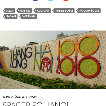
AZJA
HOSTEL
KULTURA
MNIEJSZOŚCI
POLA RYŻOWE
TA VAN
WIETNAM
W PODRÓŻY
,
WIETNAM
SPACER PO HANOI