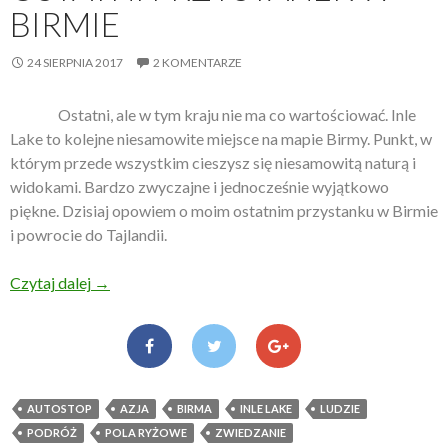
BIRMIE
24 SIERPNIA 2017
2 KOMENTARZE
Ostatni, ale w tym kraju nie ma co wartościować. Inle
Lake to kolejne niesamowite miejsce na mapie Birmy. Punkt, w
którym przede wszystkim cieszysz się niesamowitą naturą i
widokami. Bardzo zwyczajne i jednocześnie wyjątkowo
piękne. Dzisiaj opowiem o moim ostatnim przystanku w Birmie
i powrocie do Tajlandii.
Czytaj dalej
Ostatni przystanek w Birmie
→
AUTOSTOP
AZJA
BIRMA
INLE LAKE
LUDZIE
PODRÓŻ
POLA RYŻOWE
ZWIEDZANIE