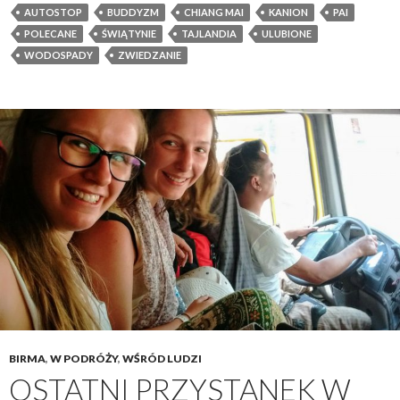
AUTOSTOP
BUDDYZM
CHIANG MAI
KANION
PAI
POLECANE
ŚWIĄTYNIE
TAJLANDIA
ULUBIONE
WODOSPADY
ZWIEDZANIE
BIRMA
,
W PODRÓŻY
,
WŚRÓD LUDZI
OSTATNI PRZYSTANEK W