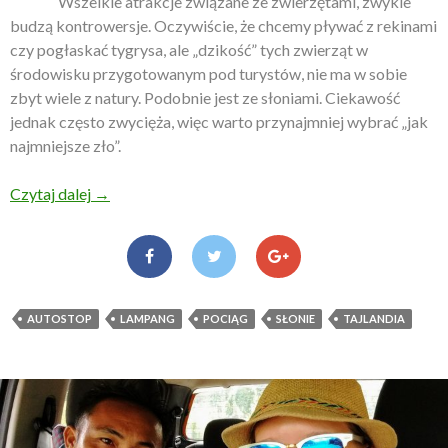
Wszelkie atrakcje związane ze zwierzętami, zwykle
budzą kontrowersje. Oczywiście, że chcemy pływać z rekinami
czy pogłaskać tygrysa, ale „dzikość” tych zwierząt w
środowisku przygotowanym pod turystów, nie ma w sobie
zbyt wiele z natury. Podobnie jest ze słoniami. Ciekawość
jednak często zwycięża, więc warto przynajmniej wybrać „jak
najmniejsze zło”.
Czytaj dalej
Wśród tajskich słoni
→
AUTOSTOP
LAMPANG
POCIĄG
SŁONIE
TAJLANDIA