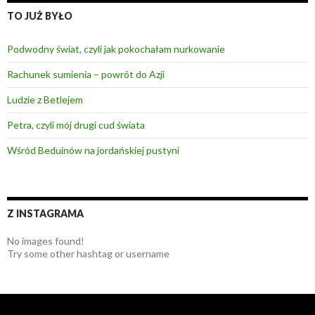
a
TO JUŻ BYŁO
j
:
Podwodny świat, czyli jak pokochałam nurkowanie
Rachunek sumienia – powrót do Azji
Ludzie z Betlejem
Petra, czyli mój drugi cud świata
Wśród Beduinów na jordańskiej pustyni
Z INSTAGRAMA
No images found!
Try some other hashtag or username