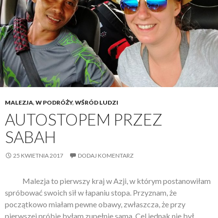
MALEZJA
,
W PODRÓŻY
,
WŚRÓD LUDZI
AUTOSTOPEM PRZEZ
SABAH
25 KWIETNIA 2017
DODAJ KOMENTARZ
Malezja to pierwszy kraj w Azji, w którym postanowiłam
spróbować swoich sił w łapaniu stopa. Przyznam, że
początkowo miałam pewne obawy, zwłaszcza, że przy
pierwszej próbie byłam zupełnie sama. Cel jednak nie był