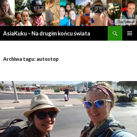
Szukaj
AsiaKuku – Na drugim końcu świata
PRZESKOCZ
MENU
DO
GŁÓWN
TREŚCI
Archiwa tagu: autostop