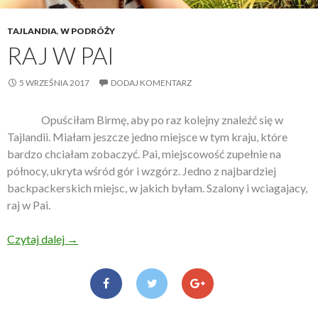
TAJLANDIA
,
W PODRÓŻY
RAJ W PAI
5 WRZEŚNIA 2017
DODAJ KOMENTARZ
Opuściłam Birmę, aby po raz kolejny znaleźć się w
Tajlandii. Miałam jeszcze jedno miejsce w tym kraju, które
bardzo chciałam zobaczyć. Pai, miejscowość zupełnie na
północy, ukryta wśród gór i wzgórz. Jedno z najbardziej
backpackerskich miejsc, w jakich byłam. Szalony i wciagajacy,
raj w Pai.
Czytaj dalej
Raj w Pai
→