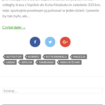
odległy, trasa z Sepilok do Kota Kinabalu to zaledwie 333 km,
więc spokojnie powinnam ją pokonać w jeden dzień. I pewnie
by tak było, ale…
Czytaj dalej
Autostopem przez Sabah
→
AUTOSTOP
BORNEO
KOTA KINABALU
MALEZJA
SABAH
SEPILOK
TAMBUNAN
WINO RYŻOWE
S
z
u
k